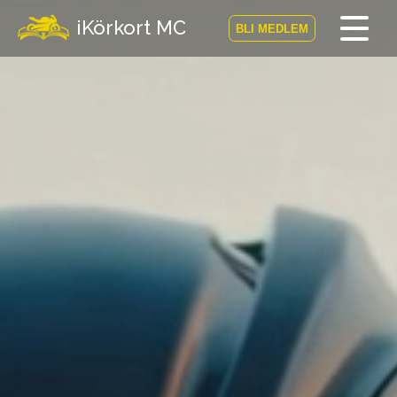
iKörkort MC
BLI MEDLEM
Hem
Bli medlem
Logga in
Prov
MC-Resan
Vägmärkesspelet
Körkortsteori
Checklista för ditt MC-kort