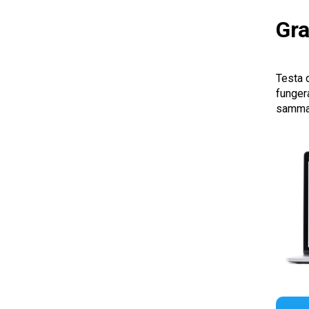
Gra
Testa 
funger
samma 