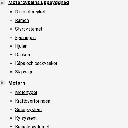
Motorcykelns uppbyggnad
Din motorcykel
Ramen
Styrsystemet
Fjädringen
Hjulen
Däcken
Kåpa och packväskor
Släpvagn
Motorn
Motortyper
Kraftöverföringen
Smörjsystem
Kylsystem
Bränslesystemet