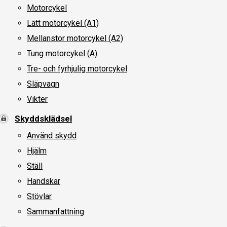
Motorcykel
Lätt motorcykel (A1)
Mellanstor motorcykel (A2)
Tung motorcykel (A)
Tre- och fyrhjulig motorcykel
Släpvagn
Vikter
Skyddsklädsel
Använd skydd
Hjälm
Ställ
Handskar
Stövlar
Sammanfattning