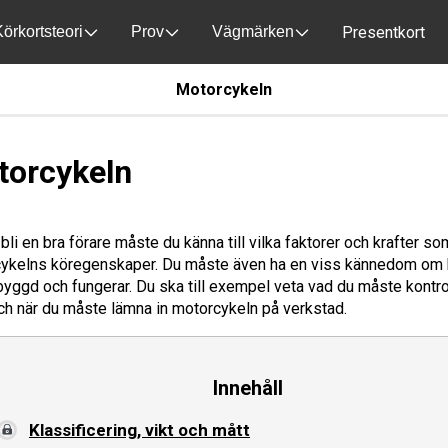
Presentkort
örkortsteori
Prov
Vägmärken
Motorcykeln
torcykeln
 bli en bra förare måste du känna till vilka faktorer och krafter s
ykelns köregenskaper. Du måste även ha en viss kännedom om 
byggd och fungerar. Du ska till exempel veta vad du måste kontro
och när du måste lämna in motorcykeln på verkstad.
Innehåll
Klassificering, vikt och mått