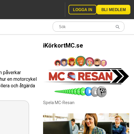
LOGGA IN
BLI MEDLEM
iKörkortMC.se
om påverkar
hur en motorcykel
llera och åtgärda
Spela MC-Resan