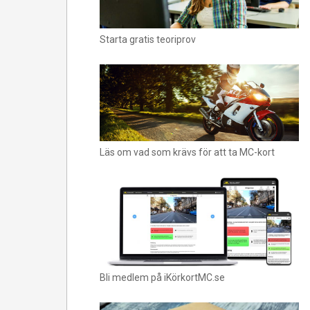
Starta gratis teoriprov
Läs om vad som krävs för att ta MC-kort
Bli medlem på iKörkortMC.se