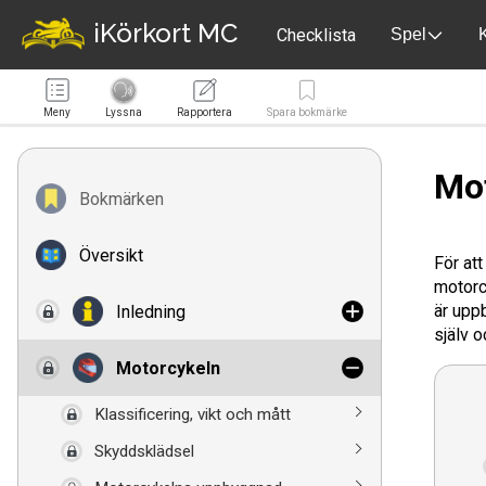
iKörkort MC
Checklista
Spel
K
Meny
Lyssna
Rapportera
Spara bokmärke
Mo
Bokmärken
Översikt
För att
motorc
är upp
Inledning
själv 
Motorcykeln
Klassificering, vikt och mått
Skyddsklädsel