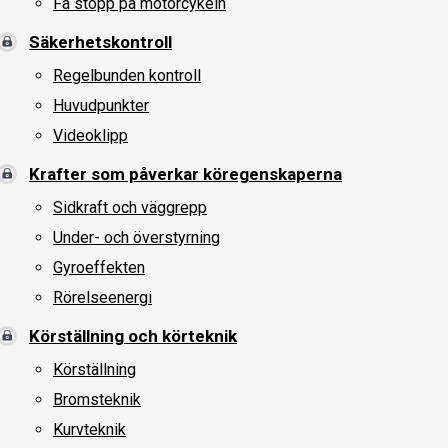
Få stopp på motorcykeln
Säkerhetskontroll
Regelbunden kontroll
Huvudpunkter
Videoklipp
Krafter som påverkar köregenskaperna
Sidkraft och väggrepp
Under- och överstyrning
Gyroeffekten
Rörelseenergi
Körställning och körteknik
Körställning
Bromsteknik
Kurvteknik