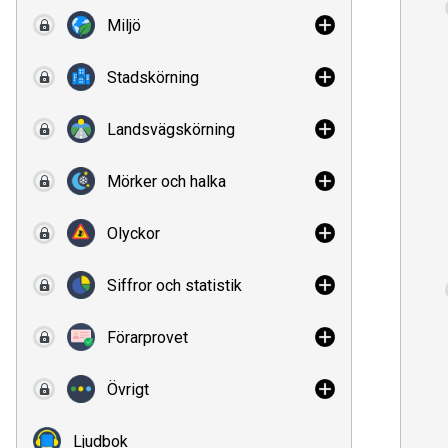
Miljö
Stadskörning
Landsvägskörning
Mörker och halka
Olyckor
Siffror och statistik
Förarprovet
Övrigt
Ljudbok