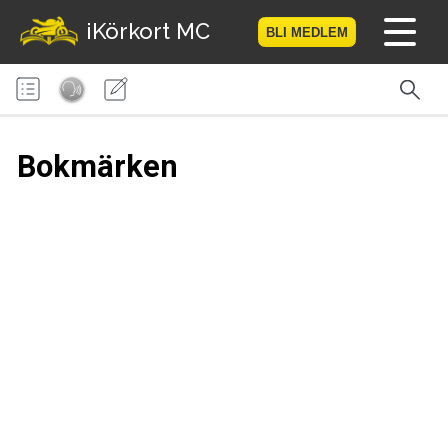
iKörkort MC
BLI MEDLEM
Hem
Bli medlem
Bokmärken
Logga in
Prov
MC-Resan
Vägmärkesspelet
Körkortsteori
Checklista för ditt MC-kort