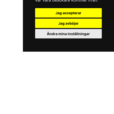
var våra besökare kommer ifrån.
Jag accepterar
Jag avböjer
Ändra mina inställningar
iKörkortMC.se