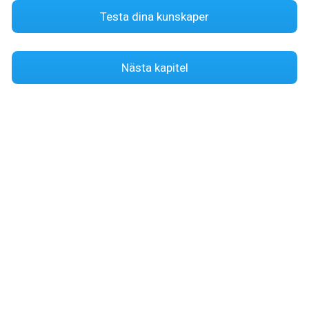
Bromsa lätt först om du motorbromsar
Testa dina kunskaper
kraftigt så att
bromsljuset tänds
.
Planerad körning och bra framförhållning
minskar förbrukningen.
Nästa kapitel
Håll
ordentligt avstånd
så att du kan
anpassa farten i tid.
Släpp gasen i nedförsbackar och håll jämn
gas i uppförsbackar.
Ta bort packväskor och onödig last när de
inte används.
Kontrollera
däcktrycket
regelbundet.
Undvik tomgångskörning
.
Trafiksäkerheten går alltid före
sparsam
körning.