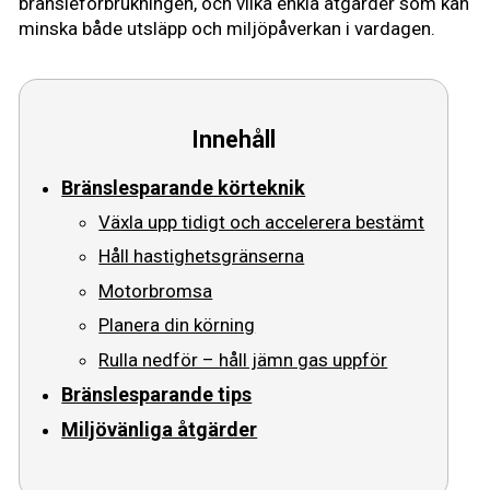
bränsleförbrukningen, och vilka enkla åtgärder som kan
minska både utsläpp och miljöpåverkan i vardagen.
Vägmärken
Presentkort
Innehåll
Bränslesparande körteknik
Växla upp tidigt och accelerera bestämt
Håll hastighetsgränserna
Motorbromsa
Planera din körning
Rulla nedför – håll jämn gas uppför
Bränslesparande tips
Miljövänliga åtgärder