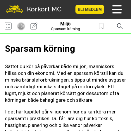
iKörkort MC
BLI MEDLEM
Miljö
Hem
Sparsam körning
Bli medlem
Sparsam körning
Logga in
Sättet du kör på påverkar både miljön, människors
Prov
hälsa och din ekonomi. Med en sparsam körstil kan du
minska bränsleförbrukningen, släppa ut mindre avgaser
MC-Resan
och samtidigt minska slitaget på motorcykeln. Ett
lugnt, mjukt och planerat körsätt gör dessutom ofta
Vägmärkesspelet
körningen både behagligare och säkrare.
I det här kapitlet går vi igenom hur du kan köra mer
Körkortsteori
sparsamt i praktiken. Du får lära dig hur körteknik,
hastighet, planering och olika vanor påverkar
Checklista för ditt MC-kort