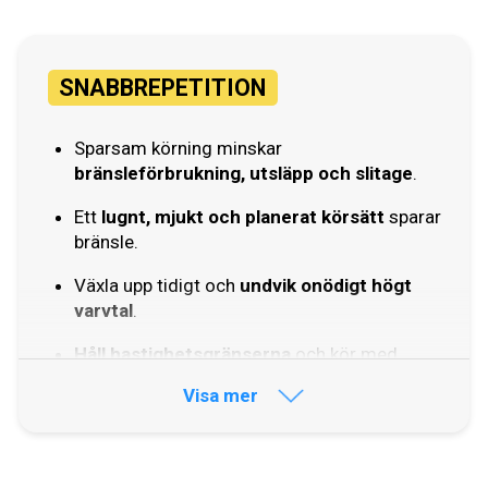
SNABBREPETITION
Sparsam körning minskar
bränsleförbrukning, utsläpp och slitage
.
Ett
lugnt, mjukt och planerat körsätt
sparar
bränsle.
Växla upp tidigt och
undvik onödigt högt
varvtal
.
Håll hastighetsgränserna
och kör med
jämn hastighet.
Visa mer
Motorbromsa när det passar och
undvik
onödiga stopp
.