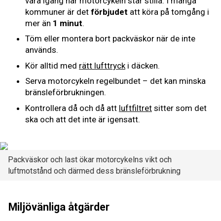
vara igång när motorcykeln står stilla. I många
kommuner är det
förbjudet
att köra på tomgång i
mer än
1 minut
.
Töm eller montera bort packväskor när de inte
används.
Kör alltid med
rätt lufttryck
i däcken.
Serva motorcykeln regelbundet – det kan minska
bränsleförbrukningen.
Kontrollera då och då att
luftfiltret
sitter som det
ska och att det inte är igensatt.
Packväskor och last ökar motorcykelns vikt och
luftmotstånd och därmed dess bränsleförbrukning
Miljövänliga åtgärder