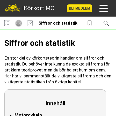
iKörkort MC
BLI MEDLEM
Siffror och statistik
Hem
Bli medlem
Siffror och statistik
Logga in
En stor del av körkortsteorin handlar om siffror och
Prov
statistik. Du behöver inte kunna de exakta siffrorna för
att klara teoriprovet men du bör ha ett hum om dem.
MC-Resan
Här har vi sammanställt de viktigaste siffrorna och den
viktigaste statistiken från övriga kapitel.
Vägmärkesspelet
Körkortsteori
Innehåll
Checklista för ditt MC-kort
Motorcykeln