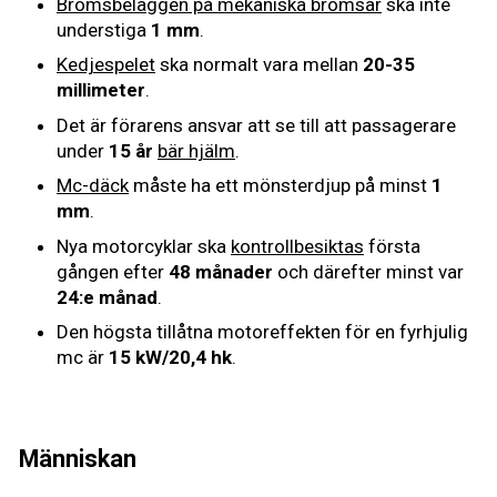
Bromsbeläggen på mekaniska bromsar
ska inte
understiga
1 mm
.
Kedjespelet
ska normalt vara mellan
20-35
millimeter
.
Det är förarens ansvar att se till att passagerare
under
15 år
bär hjälm
.
Mc-däck
måste ha ett mönsterdjup på minst
1
mm
.
Nya motorcyklar ska
kontrollbesiktas
första
gången efter
48 månader
och därefter minst var
24:e månad
.
Den högsta tillåtna motoreffekten för en fyrhjulig
mc är
15 kW/20,4 hk
.
Människan