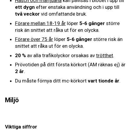
Hasch och marijuana
kan påvisas i blodet i upp till
ett dygn
efter enstaka användning och i upp till
två veckor
vid omfattande bruk.
Förare mellan 18-19 år
löper
5-6 gånger
större
risk än snittet att råka ut för en olycka.
Förare över 75 år
löper
5-6 gånger
större risk än
snittet att råka ut för en olycka.
20 %
av alla trafikolyckor orsakas av
trötthet
.
Prövotiden på ditt första körkort (AM räknas ej) är
2 år
.
Du måste förnya ditt mc-körkort
vart tionde år
.
Miljö
Viktiga siffror