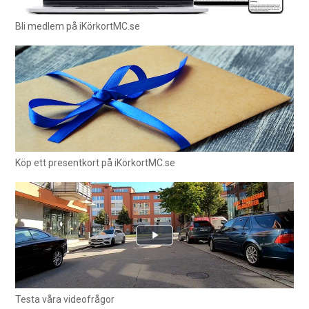
Bli medlem på iKörkortMC.se
Köp ett presentkort på iKörkortMC.se
Testa våra videofrågor