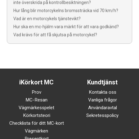
inte överskrida på kontrollbesiktningen?
Hur lång blir motorcykelns bromssträcka vid 70 km/h?
Vad är en motorcykels tjänstevikt?
Hur ska en mc-hjälm vara märkt för att vara godkänd?
Vad krävs för att få skjutsa på motorcykel?
iKörkort MC
Kundtjänst
Prov
Kontakta oss
MC-Resan
Vanliga frågor
Vägmärkesspelet
Användaravtal
Körkortsteori
Sekretesspolicy
Checklista för ditt MC-kort
Vägmärken
Presentkort