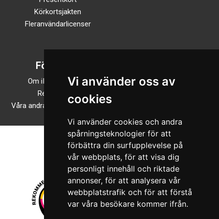
Körkortsjakten
Fleranvändarlicenser
Företaget
Följ oss
Vi använder oss av
Om iKörkortMC.se
TikTok
Recensioner
Facebook
cookies
Våra andra onlineutbildningar
Instagram
Vi använder cookies och andra
spårningsteknologier för att
förbättra din surfupplevelse på
vår webbplats, för att visa dig
personligt innehåll och riktade
annonser, för att analysera vår
webbplatstrafik och för att förstå
var våra besökare kommer ifrån.