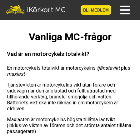
-->
iKörkort MC
BLI MEDLEM
Hem
Vanliga MC-frågor
Bli medlem
Vad är en motorcykels totalvikt?
Logga in
En motorcykels totalvikt är motorcykelns
tjänstevikt
plus
maxlast
.
Prov
Tjänstevikten är motorcykelns vikt utan förare och
sidovagn när den är olastad och fullt utrustad med
MC-Resan
tillhörande verktyg, bränsle, smörjolja och vatten.
Batteriets vikt ska inte räknas in om motorcykeln är
Vägmärkesspelet
eldriven.
Maxlasten är motorcykelns högsta tillåtna lastvikt
Körkortsteori
(inklusive vikten av föraren och det största antalet tillåtna
passagerare).
Checklista för ditt MC-kort