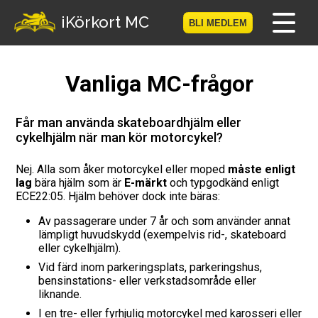
-->
iKörkort MC
BLI MEDLEM
Hem
Vanliga MC-frågor
Bli medlem
Får man använda skateboardhjälm eller
cykelhjälm när man kör motorcykel?
Logga in
Nej. Alla som åker motorcykel eller moped
måste enligt
Prov
lag
bära hjälm som är
E-märkt
och typgodkänd enligt
ECE22:05. Hjälm behöver dock inte bäras:
MC-Resan
Av passagerare under 7 år och som använder annat
lämpligt huvudskydd (exempelvis rid-, skateboard
Vägmärkesspelet
eller cykelhjälm).
Vid färd inom parkeringsplats, parkeringshus,
Körkortsteori
bensinstations- eller verkstadsområde eller
liknande.
Checklista för ditt MC-kort
I en tre- eller fyrhjulig motorcykel med karosseri eller