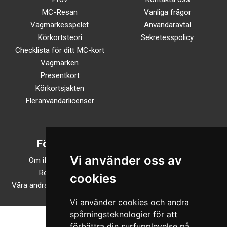
MC-Resan
Vanliga frågor
Vägmärkesspelet
Användaravtal
Körkortsteori
Sekretesspolicy
Checklista för ditt MC-kort
Vägmärken
Presentkort
Körkortsjakten
Fleranvändarlicenser
Företaget
Följ oss
Vi använder oss av
Om iKörkortMC.se
TikTok
Recensioner
Facebook
cookies
Våra andra onlineutbildningar
Instagram
Vi använder cookies och andra
spårningsteknologier för att
förbättra din surfupplevelse på