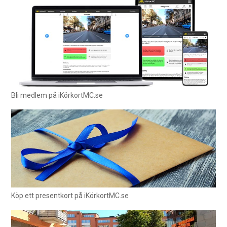
Bli medlem på iKörkortMC.se
Köp ett presentkort på iKörkortMC.se