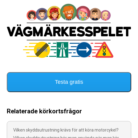
Testa gratis
Relaterade körkortsfrågor
Vilken skyddsutrustning krävs för att köra motorcykel?