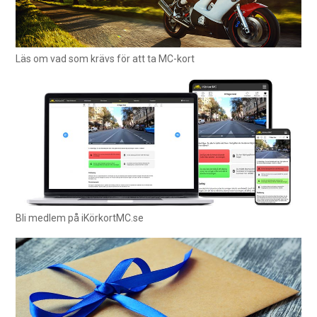
Läs om vad som krävs för att ta MC-kort
Bli medlem på iKörkortMC.se