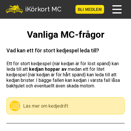
-->
iKörkort MC
BLI MEDLEM
Hem
Vanliga MC-frågor
Bli medlem
Vad kan ett för stort kedjespel leda till?
Logga in
Ett för stort kedjespel (när kedjan är för löst spänd) kan
leda till att
kedjan hoppar av
medan ett för litet
Prov
kedjespel (när kedjan är för hårt spänd) kan leda till att
kedjan brister. I bägge fallen kan kedjan i värsta fall låsa
MC-Resan
bakhjulet och eventuellt även skada motorn.
Vägmärkesspelet
Läs mer om kedjedrift
Körkortsteori
Checklista för ditt MC-kort