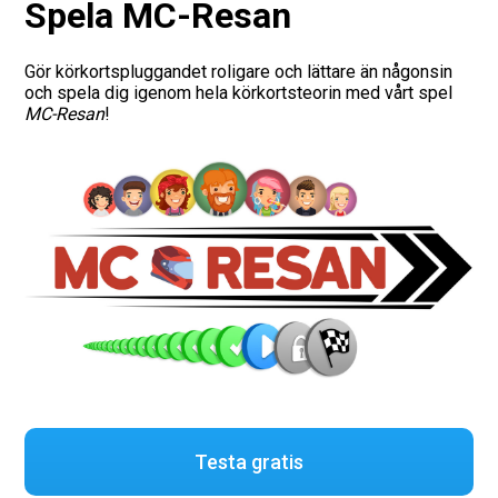
Spela MC-Resan
Vägmärken
Gör körkortspluggandet roligare och lättare än någonsin
och spela dig igenom hela körkortsteorin med vårt spel
Presentkort
MC-Resan
!
Testa gratis