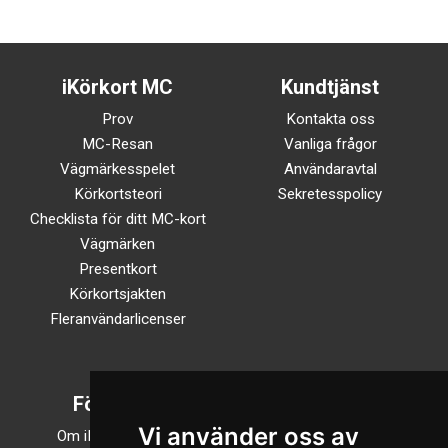
iKörkort MC
Kundtjänst
Prov
Kontakta oss
MC-Resan
Vanliga frågor
Vägmärkesspelet
Användaravtal
Körkortsteori
Sekretesspolicy
Checklista för ditt MC-kort
Vägmärken
Presentkort
Körkortsjakten
Fleranvändarlicenser
Företaget
Följ oss
Vi använder oss av
Om iKörkortMC.se
TikTok