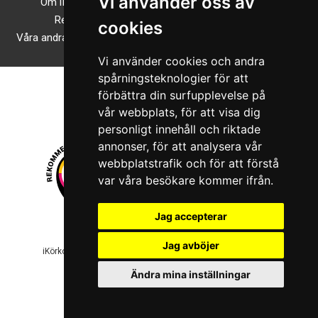
Vi använder oss av
Om iKörkortMC.se
TikTok
Recensioner
Facebook
cookies
Våra andra onlineutbildningar
Instagram
Vi använder cookies och andra
spårningsteknologier för att
förbättra din surfupplevelse på
vår webbplats, för att visa dig
personligt innehåll och riktade
annonser, för att analysera vår
webbplatstrafik och för att förstå
var våra besökare kommer ifrån.
Jag accepterar
© 2026 Boboshi AB. Alla rättigheter förbehålls.
Jag avböjer
iKörkort är ett registrerat varumärke som tillhör Boboshi AB.
Ändra mina inställningar