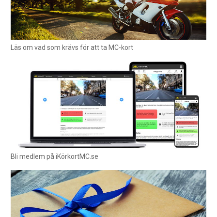
Läs om vad som krävs för att ta MC-kort
Bli medlem på iKörkortMC.se