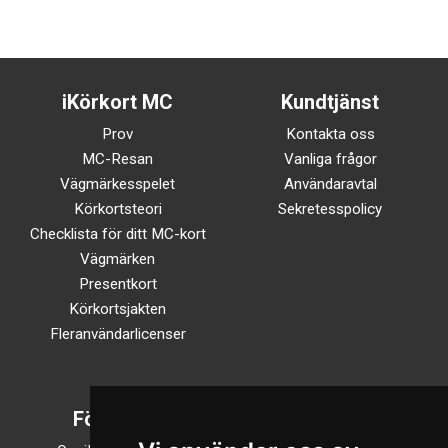
iKörkort MC
Kundtjänst
Prov
Kontakta oss
MC-Resan
Vanliga frågor
Vägmärkesspelet
Användaravtal
Körkortsteori
Sekretesspolicy
Checklista för ditt MC-kort
Vägmärken
Presentkort
Körkortsjakten
Fleranvändarlicenser
Företaget
Följ oss