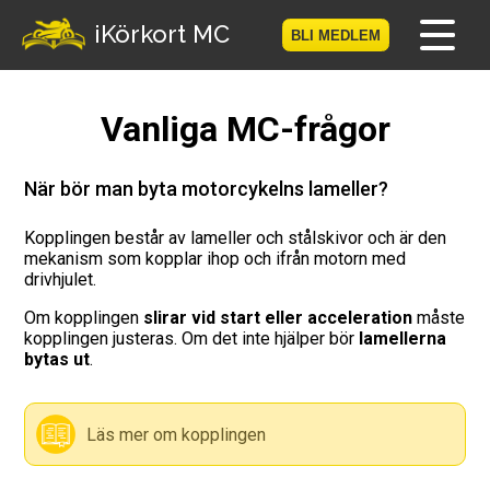
-->
iKörkort MC
BLI MEDLEM
Hem
Vanliga MC-frågor
Bli medlem
När bör man byta motorcykelns lameller?
Logga in
Kopplingen består av lameller och stålskivor och är den
mekanism som kopplar ihop och ifrån motorn med
Prov
drivhjulet.
Om kopplingen
slirar vid start eller acceleration
måste
MC-Resan
kopplingen justeras. Om det inte hjälper bör
lamellerna
bytas ut
.
Vägmärkesspelet
Körkortsteori
Läs mer om kopplingen
Checklista för ditt MC-kort