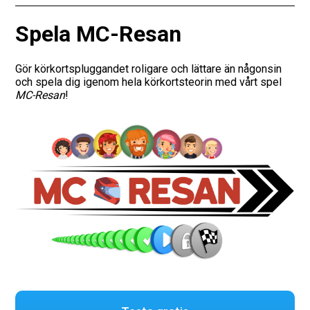
Vägmärken
Spela MC-Resan
Presentkort
Gör körkortspluggandet roligare och lättare än någonsin
och spela dig igenom hela körkortsteorin med vårt spel
MC-Resan
!