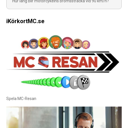
Hur lång blir motorcykelns bromssträcka vid 90 km/h?
iKörkortMC.se
Spela MC-Resan