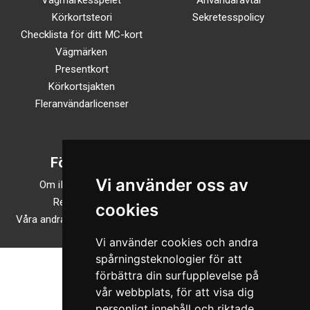
Körkortsteori
Sekretesspolicy
Checklista för ditt MC-kort
Vägmärken
Presentkort
Körkortsjakten
Fleranvändarlicenser
Företaget
Följ oss
Vi använder oss av
Om iKörkortMC.se
TikTok
Recensioner
Facebook
cookies
Våra andra onlineutbildningar
Instagram
Vi använder cookies och andra
spårningsteknologier för att
förbättra din surfupplevelse på
vår webbplats, för att visa dig
personligt innehåll och riktade