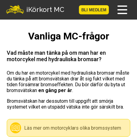
-->
iKörkort MC
BLI MEDLEM
Hem
Vanliga MC-frågor
Bli medlem
Vad måste man tänka på om man har en
motorcykel med hydrauliska bromsar?
Logga in
Om du har en motorcykel med hydrauliska bromsar måste
Prov
du tänka på att bromsvätskan drar åt sig fukt vilket med
tiden försämrar bromseffekten. Du bör därför du byta ut
MC-Resan
bromsvätskan
en gång per år
.
Bromsvätskan har dessutom till uppgift att smörja
Vägmärkesspelet
systemet vilket en utspädd vätska inte gör särskilt bra.
Körkortsteori
Läs mer om motorcyklars olika bromssystem
Checklista för ditt MC-kort