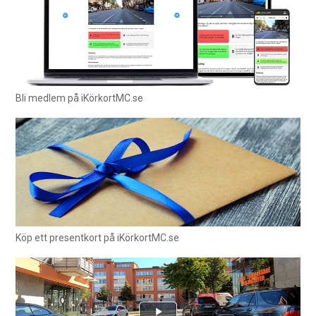
Bli medlem på iKörkortMC.se
Köp ett presentkort på iKörkortMC.se