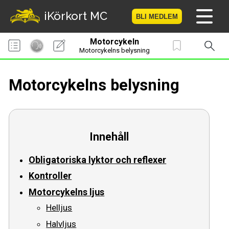
iKörkort MC
BLI MEDLEM
Motorcykeln
Hem
Motorcykelns belysning
Bli medlem
Motorcykelns belysning
Logga in
Prov
Innehåll
MC-Resan
Obligatoriska lyktor och reflexer
Vägmärkesspelet
Kontroller
Motorcykelns ljus
Körkortsteori
Helljus
Halvljus
Checklista för ditt MC-kort