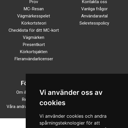
Prov
Kontakta oss
MC-Resan
Vanliga frågor
Vägmärkesspelet
Användaravtal
Körkortsteori
Sekretesspolicy
Checklista för ditt MC-kort
Vägmärken
Presentkort
Körkortsjakten
Fleranvändarlicenser
Företaget
Följ oss
Vi använder oss av
Om iKörkortMC.se
TikTok
Recensioner
Facebook
cookies
Våra andra onlineutbildningar
Instagram
Vi använder cookies och andra
spårningsteknologier för att