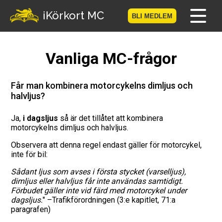
-->
iKörkort MC
BLI MEDLEM
Hem
Vanliga MC-frågor
Bli medlem
Får man kombinera motorcykelns dimljus och
halvljus?
Logga in
Ja,
i dagsljus
så är det tillåtet att kombinera
Prov
motorcykelns dimljus och halvljus.
MC-Resan
Observera att denna regel endast gäller för motorcykel,
inte för bil:
Vägmärkesspelet
Sådant ljus som avses i första stycket (varselljus),
dimljus eller halvljus får inte användas samtidigt.
Förbudet gäller inte vid färd med motorcykel under
Körkortsteori
dagsljus.
" –Trafikförordningen (3:e kapitlet, 71:a
paragrafen)
Checklista för ditt MC-kort