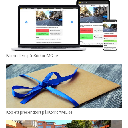
Bli medlem på iKörkortMC.se
Köp ett presentkort på iKörkortMC.se