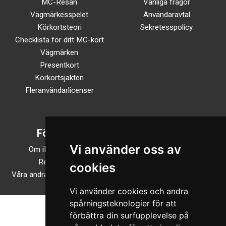
MC-Resan
Vanliga frågor
Vägmärkesspelet
Användaravtal
Körkortsteori
Sekretesspolicy
Checklista för ditt MC-kort
Vägmärken
Presentkort
Körkortsjakten
Fleranvändarlicenser
Företaget
Följ oss
Vi använder oss av
Om iKörkortMC.se
TikTok
Recensioner
Facebook
cookies
Våra andra onlineutbildningar
Instagram
Vi använder cookies och andra
spårningsteknologier för att
förbättra din surfupplevelse på