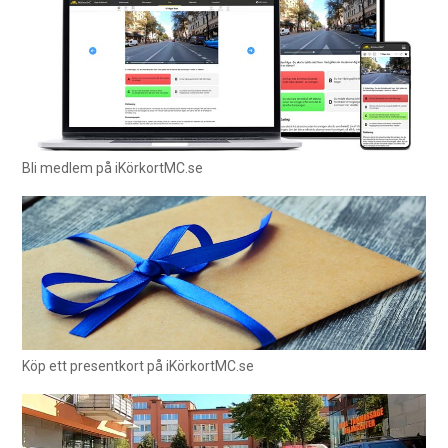
Bli medlem på iKörkortMC.se
Köp ett presentkort på iKörkortMC.se