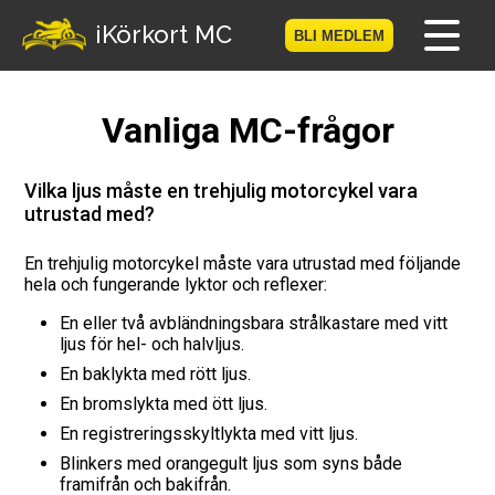
-->
iKörkort MC
BLI MEDLEM
Hem
Vanliga MC-frågor
Bli medlem
Vilka ljus måste en trehjulig motorcykel vara
utrustad med?
Logga in
En trehjulig motorcykel måste vara utrustad med följande
Prov
hela och fungerande lyktor och reflexer:
MC-Resan
En eller två avbländningsbara strålkastare med vitt
ljus för hel- och halvljus.
En baklykta med rött ljus.
Vägmärkesspelet
En bromslykta med ött ljus.
Körkortsteori
En registreringsskyltlykta med vitt ljus.
Blinkers med orangegult ljus som syns både
Checklista för ditt MC-kort
framifrån och bakifrån.